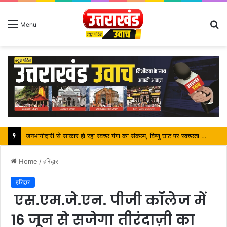
S
Menu
fo
पर्यटन मंत्री ने किया ट्रैवल एंड टूरिज्म फेयर (TTF) में प्रतिभाग
Home
/
हरिद्वार
हरिद्वार
एस.एम.जे.एन. पीजी कॉलेज में
16 जून से सजेगा तीरंदाज़ी का