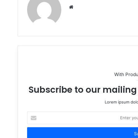
Website
With Prod
Subscribe to our mailing 
Lorem ipsum dolo
Enter
your
Email
address