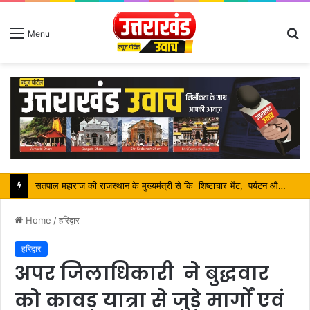
S
Menu
fo
श्रावण मास में शिव भक्तों की निस्वार्थ सेवा करना ही सच्ची शिव आराधना है-महंत बिष्णु दास
Home
/
हरिद्वार
हरिद्वार
अपर जिलाधिकारी ने बुद्धवार
को कावड़ यात्रा से जुड़े मार्गों एवं