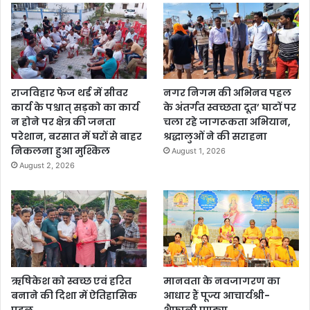
राजविहार फेज थर्ड में सीवर
नगर निगम की अभिनव पहल
कार्य के पश्चात् सड़को का कार्य
के अंतर्गत स्वच्छता दूत’ घाटों पर
न होने पर क्षेत्र की जनता
चला रहे जागरूकता अभियान,
परेशान, बरसात में घरों से बाहर
श्रद्धालुओं ने की सराहना
निकलना हुआ मुश्किल
August 1, 2026
August 2, 2026
ऋषिकेश को स्वच्छ एवं हरित
मानवता के नवजागरण का
बनाने की दिशा में ऐतिहासिक
आधार हैं पूज्य आचार्यश्री-
पहल
शैफाली पण्ड्या