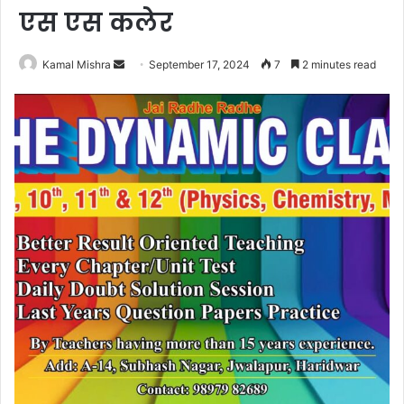
एस एस कलेर
Send
Kamal Mishra
September 17, 2024
7
2 minutes read
an
email