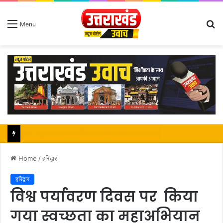
S
Menu
fo
महापौर शंभू पासवान के जन्मदिवस पर क्षेत्र में विकास की सौगात
Home
/
हरिद्वार
हरिद्वार
विश्व पर्यावरण दिवस पर किया
गया स्वच्छता का महाअभियान