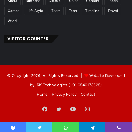
About
Business
Classic
Color
Content
Foods
Games
Life Style
Team
Tech
Timeline
Travel
World
VISITOR COUNTER
© Copyright 2026, All Rights Reserved |
Website Developed
by: RK Technologies (+91 9540173525)
Home
Privacy Policy
Contact
Facebook
Twitter
YouTube
Instagram