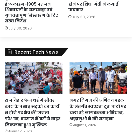
हेल्पलाइन-1905 पर जन
होने पर शिक्षा मंत्री ने लगाई
शिकायतों के समयबद्ध एवं
फटकार
गुणवत्तापूर्ण निस्तारण के दिए
July 30, 2026
सख्त निर्देश
July 30, 2026
Recent Tech News
राजविहार फेज थर्ड में सीवर
नगर निगम की अभिनव पहल
कार्य के पश्चात् सड़को का कार्य
के अंतर्गत स्वच्छता दूत’ घाटों पर
न होने पर क्षेत्र की जनता
चला रहे जागरूकता अभियान,
परेशान, बरसात में घरों से बाहर
श्रद्धालुओं ने की सराहना
निकलना हुआ मुश्किल
August 1, 2026
August 2, 2026