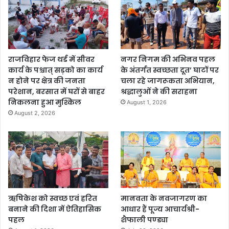
राजविहार फेज थर्ड में सीवर
नगर निगम की अभिनव पहल
कार्य के पश्चात् सड़को का कार्य
के अंतर्गत स्वच्छता दूत’ घाटों पर
न होने पर क्षेत्र की जनता
चला रहे जागरूकता अभियान,
परेशान, बरसात में घरों से बाहर
श्रद्धालुओं ने की सराहना
निकलना हुआ मुश्किल
August 1, 2026
August 2, 2026
ऋषिकेश को स्वच्छ एवं हरित
मानवता के नवजागरण का
बनाने की दिशा में ऐतिहासिक
आधार हैं पूज्य आचार्यश्री-
पहल
शैफाली पण्ड्या