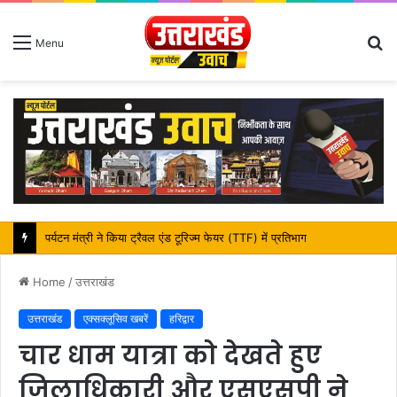
S
Menu
fo
महापौर शंभू पासवान के जन्मदिवस पर क्षेत्र में विकास की सौगात
Home
/
उत्तराखंड
उत्तराखंड
एक्सक्लूसिव खबरें
हरिद्वार
चार धाम यात्रा को देखते हुए
जिलाधिकारी और एसएसपी ने