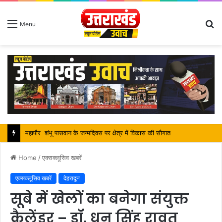
S
Menu
fo
सतपाल महाराज की राजस्थान के मुख्यमंत्री से कि शिष्टाचार भेंट, पर्यटन और सांस्कृतिक गतिविधियों के विषय में विस्तार पर हुई चर्चा
Home
/
एक्सक्लूसिव खबरें
एक्सक्लूसिव खबरें
देहरादून
सूबे में खेलों का बनेगा संयुक्त
कैलेंडर – डॉ. धन सिंह रावत