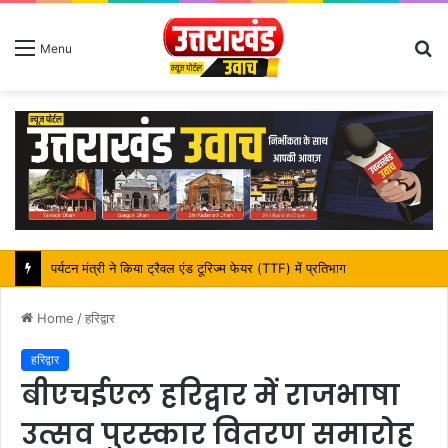
S
Menu
fo
महापौर शंभू पासवान के जन्मदिवस पर क्षेत्र में विकास की सौगात
Home
/
हरिद्वार
हरिद्वार
बीएचईएल हरिद्वार में राजभाषा
उत्सव पुरस्कार वितरण समारोह