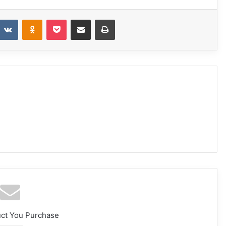
eddit
VKontakte
Odnoklassniki
Pocket
Share via Email
Print
uct You Purchase