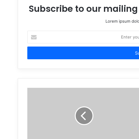
Subscribe to our mailing 
Lorem ipsum dolo
Enter
your
Email
address