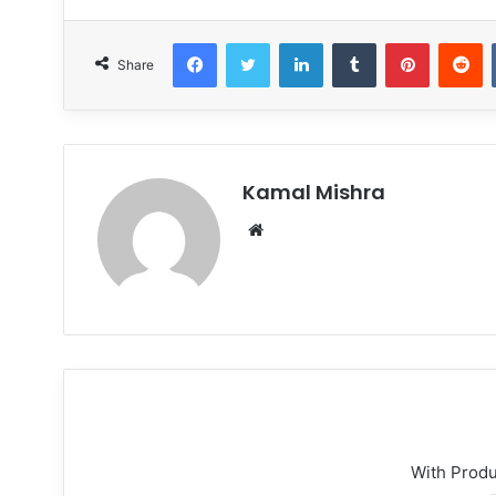
Facebook
Twitter
LinkedIn
Tumblr
Pinterest
R
Share
Kamal Mishra
Website
With Prod