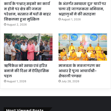
कार्य के पश्चात् सड़को का कार्य
के अंतर्गत स्वच्छता दूत’ घाटों पर
न होने पर क्षेत्र की जनता
चला रहे जागरूकता अभियान,
परेशान, बरसात में घरों से बाहर
श्रद्धालुओं ने की सराहना
निकलना हुआ मुश्किल
August 1, 2026
August 2, 2026
ऋषिकेश को स्वच्छ एवं हरित
मानवता के नवजागरण का
बनाने की दिशा में ऐतिहासिक
आधार हैं पूज्य आचार्यश्री-
पहल
शैफाली पण्ड्या
August 1, 2026
July 28, 2026
Most Viewed Posts