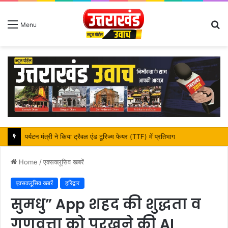
S
Menu
fo
महापौर शंभू पासवान के जन्मदिवस पर क्षेत्र में विकास की सौगात
Home
/
एक्सक्लूसिव खबरें
एक्सक्लूसिव खबरें
हरिद्वार
सुमधु” App शहद की शुद्धता व
गुणवत्ता को परखने की AI