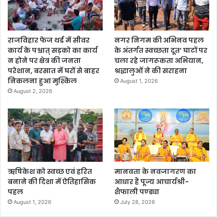
राजविहार फेज थर्ड में सीवर
नगर निगम की अभिनव पहल
कार्य के पश्चात् सड़को का कार्य
के अंतर्गत स्वच्छता दूत’ घाटों पर
न होने पर क्षेत्र की जनता
चला रहे जागरूकता अभियान,
परेशान, बरसात में घरों से बाहर
श्रद्धालुओं ने की सराहना
निकलना हुआ मुश्किल
August 1, 2026
August 2, 2026
ऋषिकेश को स्वच्छ एवं हरित
मानवता के नवजागरण का
बनाने की दिशा में ऐतिहासिक
आधार हैं पूज्य आचार्यश्री-
पहल
शैफाली पण्ड्या
August 1, 2026
July 28, 2026