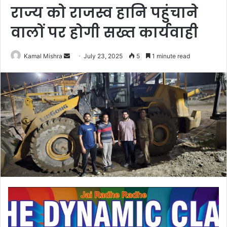
राज्य को राजस्व हानि पहुंचाने
वालों पर होगी सख्त कार्यवाही
Send
Kamal Mishra
July 23, 2025
5
1 minute read
an
email