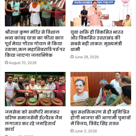
श्रीराधा कृष्ण मंदिर से विशाल
युवा शक्ति ही विकसित भारत
भव्य कांवड़ यात्रा का फीता काट
और विकसित उत्तराखंड की
पूर्व मेयर गौरव गोयल ने किया
सबसे बड़ी ताकत: मुख्यमंत्री
रवाना,कल महाशिवरात्रि पर्व पर
धामी
किया जाएगा जलाभिषेक
June 28, 2026
August 10, 2026
जनसेवा को सर्वोपरि मानकर
बूथ सशक्तिकरण से ही सुनिश्चित
वरिष्ठ समाजसेवी ई०चैरब जैन
होगी भाजपा की आगामी चुनावों
लगातार कर रहे जनहितार्थ
में विजय, त्रिवेंद्र सिंह रावत
कार्य
June 3, 2026