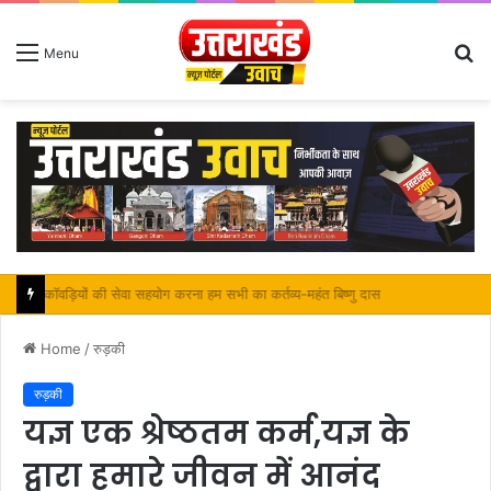
S
Menu
fo
कॉवड़ियों की सेवा सहयोग करना हम सभी का कर्तव्य-महंत बिष्णु दास
Home
/
रुड़की
रुड़की
यज्ञ एक श्रेष्ठतम कर्म,यज्ञ के
द्वारा हमारे जीवन में आनंद