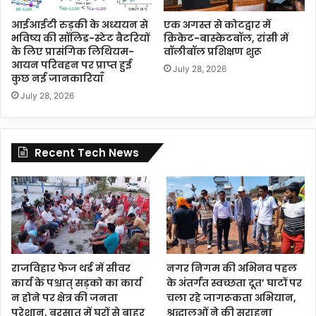
आईआईटी रुड़की के अध्ययन से
एक अगस्त से कोटद्वार में
भविष्य की सॉलिड-स्टेट बैटरियों
क्रिकेट-बास्केटबॉल, रांसी में
के लिए प्रासंगिक लिथियम-
वॉलीबॉल प्रशिक्षण शुरू
आयन परिवहन पर प्राप्त हुई
July 28, 2026
कुछ नई जानकारियाँ
July 28, 2026
Recent Tech News
राजविहार फेज थर्ड में सीवर
नगर निगम की अभिनव पहल
कार्य के पश्चात् सड़को का कार्य
के अंतर्गत स्वच्छता दूत’ घाटों पर
न होने पर क्षेत्र की जनता
चला रहे जागरूकता अभियान,
परेशान, बरसात में घरों से बाहर
श्रद्धालुओं ने की सराहना