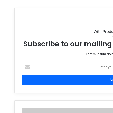
With Prod
Subscribe to our mailing 
Lorem ipsum dolo
Enter
your
Email
address