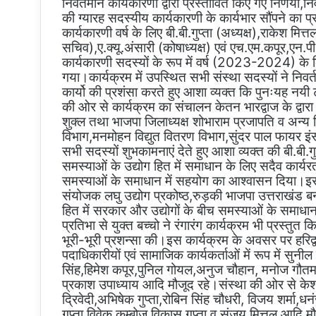
निवर्तमान कार्यकारणी द्वारा प्रस्तावित किए गए निर्णयों,
की ग्यारह सदस्यीय कार्यकारणी के कार्यभार सौंपने का प
कार्यकारणी वर्ष के लिए बी.बी.गुप्ता (अध्यक्ष),राकेश मित्
सचिव),ए.क्यू.अंसारी (कोषाध्यक्ष) एवं एच.एम.कपूर,एन.पी
कार्यकारणी सदस्यों के रूप में वर्ष (2023-2024) के ल
गया।कार्यक्रम में उपस्थित सभी संस्था सदस्यों ने निवर्तमा
कार्यो की प्रशंसा करते हुए आशा व्यक्त कि पुनःयह नयी 
की ओर से कार्यक्रम का संचालन केतन भारद्वाज के द्
शुक्ल तथा भाजपा जिलाध्यक्ष शोभाराम प्रजापति व अन्य व
विभाग,मनमोहन विद्युत वितरण विभाग,सुंदर पाल फायर इंस्
सभी सदस्यों शुभकामनाएं देते हुए आशा व्यक्त की बी.बी.गुप्त
समस्याओं के उद्योग हित में समाधान के लिए सदैव कार्यर
समस्याओं के समाधान में सहयोग का आश्वासन दिया।इस
संयोजक लघु उद्योग प्रकोष्ठ,रुड़की भाजपा उत्तराखंड
हित में सरकार और उद्योगों के बीच समस्याओं के समाधान 
प्रतिभा से युक्त बच्चो ने रंगारंग कार्यक्रम भी प्रस्तुत
भूरी-भूरी प्रशन्सा की।इस कार्यक्रम के अवसर पर हरिद्
पदाधिकारीयों एवं सामाजिक कार्यकर्ताओं में रूप में सुन
सिंह,हिमेश कपूर,पुनिल गोयल,अनुज चौहान, मनोज गौत
प्रकाश उपाध्याय आदि मौजूद रहे।संस्था की ओर से के
द्रिवेदी,अभिषेक गुप्ता,रोबिन सिंह चौधरी, विजय शर्मा,ध
गुप्ता,विवेक कम्बोज,विकास गुप्ता व संजय मित्तल आदि 