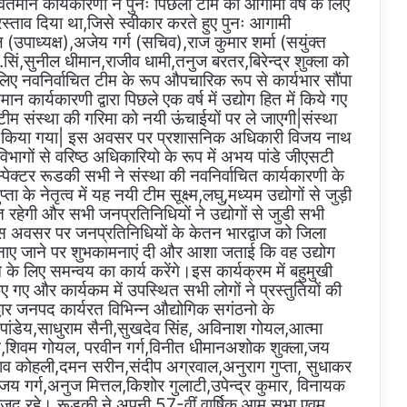
निवर्तमान कार्यकारणी ने पुनः पिछली टीम को आगामी वर्ष के लिए
्रस्ताव दिया था,जिसे स्वीकार करते हुए पुनः आगामी
तल (उपाध्यक्ष),अजेय गर्ग (सचिव),राज कुमार शर्मा (सयुंक्त
.सिं,सुनील धीमान,राजीव धामी,तनुज बरतर,बिरेन्द्र शुक्ला को
िए नवनिर्वाचित टीम के रूप औपचारिक रूप से कार्यभार सौंपा
न कार्यकारणी द्वारा पिछले एक वर्ष में उद्योग हित में किये गए
टीम संस्था की गरिमा को नयी ऊंचाईयों पर ले जाएगी|संस्था
वारा किया गया| इस अवसर पर प्रशासनिक अधिकारी विजय नाथ
िभागों से वरिष्ठ अधिकारियो के रूप में अभय पांडे जीएसटी
पेक्टर रूडकी सभी ने संस्था की नवनिर्वाचित कार्यकारणी के
ा के नेतृत्व में यह नयी टीम सूक्ष्म,लघु,मध्यम उद्योगों से जुड़ी
त रहेगी और सभी जनप्रतिनिधियों ने उद्योगों से जुडी सभी
 अवसर पर जनप्रतिनिधियों के केतन भारद्वाज को जिला
 बनाए जाने पर शुभकामनाएं दी और आशा जताई कि वह उद्योग
के लिए समन्वय का कार्य करेंगे।इस कार्यक्रम में बहुमुखी
 किए गए और कार्यकम में उपस्थित सभी लोगों ने प्रस्तुतियों की
वार जनपद कार्यरत विभिन्न औद्योगिक सगंठनो के
ील पांडेय,साधुराम सैनी,सुखदेव सिंह, अविनाश गोयल,आत्मा
म,शिवम गोयल, परवीन गर्ग,विनीत धीमानअशोक शुक्ला,जय
शव कोहली,दमन सरीन,संदीप अग्रवाल,अनुराग गुप्ता, सुधाकर
नंजय गर्ग,अनुज मित्तल,किशोर गुलाटी,उपेन्द्र कुमार, विनायक
मौजूद रहे।,रूडकी ने अपनी 57-वीं वार्षिक आम सभा एवम्