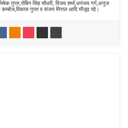
िषेक गुप्ता,रोबिन सिंह चौधरी, विजय शर्मा,धनंजय गर्ग,अनुज
वेक कम्बोज,विकास गुप्ता व संजय मित्तल आदि मौजूद रहे।
dit
VKontakte
Odnoklassniki
Pocket
Share via Email
Print