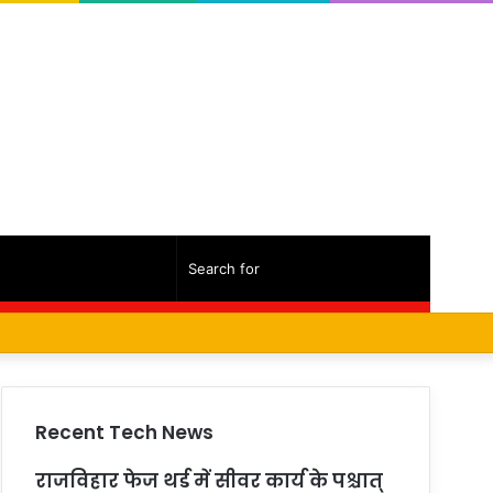
Random
Sidebar
Search
Facebook
Twitter
YouTube
Instagram
Log
Random
Sidebar
Article
for
In
Article
Recent Tech News
राजविहार फेज थर्ड में सीवर कार्य के पश्चात्