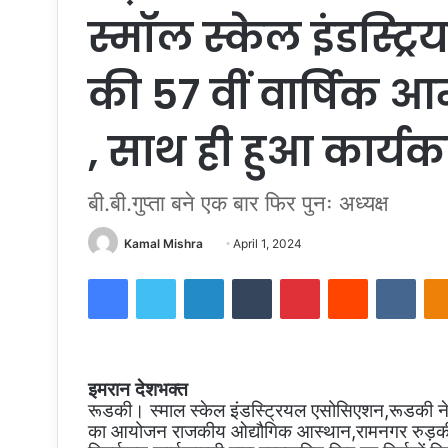
स्मॉल स्केल इंडस्ट
की 57 वीं वार्षि
, साथ ही हुआ कार्यक
बी.बी.गुप्ता बने एक बार फिर पुनः अध्यक्ष
Send
Kamal Mishra
April 1, 2024
an
Facebook
Twitter
LinkedIn
Tumblr
Pinterest
Reddit
VKon
email
इमरान देशभक्त
रूडकी। स्माल स्केल इंडस्ट्रियल एसोसिएशन,रूडकी ने
का आयोजन राजकीय ओद्यौगिक आस्थान,रामनगर रुड़की में