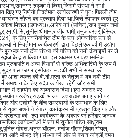
थान,रामनगर रुड़की में किया,जिसमें संस्था ने सभी
वित किए गए निर्णयों,निवर्तमान कार्यकारणी ने पुनः पिछली टीम
कार्यभार सौंपने का प्रस्ताव दिया था,जिसे स्वीकार करते हुए
),राकेश मित्तल (उपाध्यक्ष),अजेय गर्ग (सचिव),राज कुमार शर्मा
पूर,एन.पी.सिं,सुनील धीमान,राजीव धामी,तनुज बरतर,बिरेन्द्र
-2024) के लिए नवनिर्वाचित टीम के रूप औपचारिक रूप से
यों ने निवर्तमान कार्यकारणी द्वारा पिछले एक वर्ष में उद्योग
त कि पुनःयह नयी टीम संस्था की गरिमा को नयी ऊंचाईयों पर ले
रद्वाज के द्वारा किया गया| इस अवसर पर प्रशासनिक
 प्रजापति व अन्य विभागों से वरिष्ठ अधिकारियो के रूप में
सुंदर पाल फायर इंस्पेक्टर रूडकी सभी ने संस्था की
ुए आशा व्यक्त की बी.बी.गुप्ता के नेतृत्व में यह नयी टीम
हित में समाधान के लिए सदैव कार्यरत रहेगी और सभी
के समाधान में सहयोग का आश्वासन दिया।इस अवसर पर
उद्योग प्रकोष्ठ,रुड़की भाजपा उत्तराखंड बनाए जाने पर
कार और उद्योगों के बीच समस्याओं के समाधान के लिए
 से युक्त बच्चो ने रंगारंग कार्यक्रम भी प्रस्तुत किए गए और
ी-भूरी प्रशन्सा की।इस कार्यक्रम के अवसर पर हरिद्वार जनपद
माजिक कार्यकर्ताओं में रूप में सुनील पांडेय,साधुराम
पूर,पुनिल गोयल,अनुज चौहान, मनोज गौतम,शिवम गोयल,
ध्याय आदि मौजूद रहे।संस्था की ओर से केशव कोहली,दमन