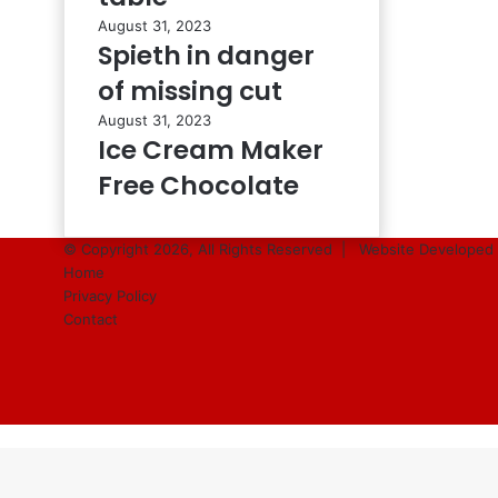
August 31, 2023
Spieth in danger
of missing cut
August 31, 2023
Ice Cream Maker
Free Chocolate
© Copyright 2026, All Rights Reserved |
Website Developed 
Home
Privacy Policy
Contact
Facebook
Twitter
YouTube
Instagram
Back
to
top