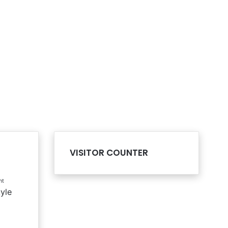
VISITOR COUNTER
nt
tyle
l