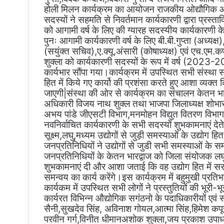
होली मिलन कार्यक्रम का आयोजन राजकीय ओद्यौगिक आस्
सदस्यों ने सहमति से निवर्तमान कार्यकारणी द्वारा प्रस्ता
को आगामी वर्ष के लिए की ग्यारह सदस्यीय कार्यकारणी के 
पुनः आगामी कार्यकारणी वर्ष के लिए बी.बी.गुप्ता (अध्यक्ष
(सयुंक्त सचिव),ए.क्यू.अंसारी (कोषाध्यक्ष) एवं एच.एम.क
शुक्ला को कार्यकारणी सदस्यों के रूप में वर्ष (2023
कार्यभार सौंपा गया।कार्यक्रम में उपस्थित सभी संस्था सदस्
हित में किये गए कार्यो की प्रशंसा करते हुए आशा व्यक्
जाएगी|संस्था की ओर से कार्यक्रम का संचालन केतन भा
अधिकारी विजय नाथ शुक्ल तथा भाजपा जिलाध्यक्ष शोभाराम
अभय पांडे जीएसटी विभाग,मनमोहन विद्युत वितरण विभाग,
नवनिर्वाचित कार्यकारणी के सभी सदस्यों शुभकामनाएं देते ह
सूक्ष्म,लघु,मध्यम उद्योगों से जुड़ी समस्याओं के उद्योग 
जनप्रतिनिधियों ने उद्योगों से जुडी सभी समस्याओं 
जनप्रतिनिधियों के केतन भारद्वाज को जिला संयोजक लघु 
शुभकामनाएं दी और आशा जताई कि वह उद्योग हित में सर
समन्वय का कार्य करेंगे।इस कार्यक्रम में बहुमुखी प्रतिभा
कार्यकम में उपस्थित सभी लोगों ने प्रस्तुतियों की भूर
कार्यरत विभिन्न औद्योगिक सगंठनो के पदाधिकारीयों एवं सा
सैनी,सुखदेव सिंह, अविनाश गोयल,आत्मा सिंह,हिमेश क
परवीन गर्ग,विनीत धीमानअशोक शुक्ला,जय प्रकाश उपा