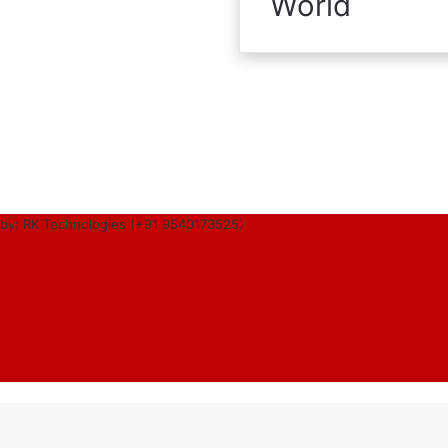
World
by: RK Technologies (+91 9540173525)