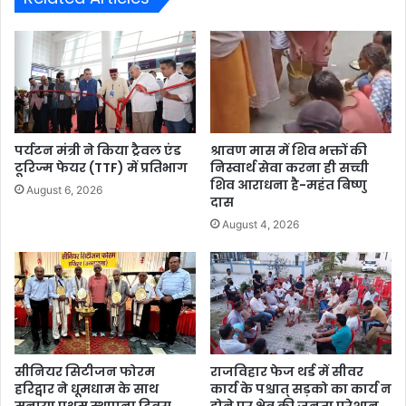
पर्यटन मंत्री ने किया ट्रैवल एंड
श्रावण मास में शिव भक्तों की
टूरिज्म फेयर (TTF) में प्रतिभाग
निस्वार्थ सेवा करना ही सच्ची
शिव आराधना है-महंत बिष्णु
August 6, 2026
दास
August 4, 2026
सीनियर सिटीजन फोरम
राजविहार फेज थर्ड में सीवर
हरिद्वार ने धूमधाम के साथ
कार्य के पश्चात् सड़को का कार्य न
मनाया प्रथम स्थापना दिवस
होने पर क्षेत्र की जनता परेशान,