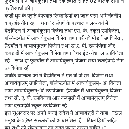
फुटबॉल में आचार्यकुलम् तथा स्काईवार्ड सहित 02 बालक टीमों ने
प्रतिस्पर्धा की।
कड़ी धूप के प्रति बेपरवाह खिलाड़ियों का जोश परम अभिनंदनीय
व प्रशंसनीय रहा। घनघोर संघर्ष के पश्चात बालक वर्ग में
बैडमिंटन में आचार्यकुलम् विजेता तथा एस. के. स्कूल उपविजेता,
बॉस्केटबॉल में आचार्यकुलम् विजेता तथा ग्रीनवे मॉडर्न उपविजेता,
हैंडबॉल में आचार्यकुलम् विजेता तथा डी.ए. वी. उपविजेता और
कबड्डी में आचार्यकुलम् विजेता तथा नेचर इंटरनेशनल उपविजेता
रहे। साथ ही फुटबॉल में आचार्यकुलम् विजेता तथा स्काईवार्ड टीम
उपविजेता रही।
जबकि बालिका वर्ग में बैडमिंटन में एस.बी.वी.एम. विजेता तथा
आचार्यकुलम् उपविजेता, बॉस्केटबॉल में आचार्यकुलम्-‘अ’ विजेता
तथा आचार्यकुलम्-‘ब’ उपविजेता, हैंडबॉल में आचार्यकुलम् विजेता
तथा डी. ए. वी. उपविजेता और कबड्डी में आचार्यकुलम् विजेता
तथा ब्रह्मदेवी स्कूल उपविजेता रहे।
इस सुअवसर पर अपने बधाई संदेश में आचार्यश्री ने कहा- ‘‘खेल
मनुष्य के श्रेष्ठ संस्कारों की आधारशिला है। खिलाड़ियों सहित
हम सभी को खेलभावना का सदैव पालन करना चाहिए।’’