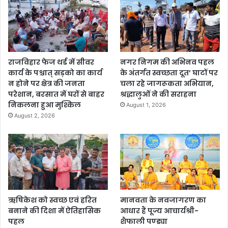
राजविहार फेज थर्ड में सीवर
नगर निगम की अभिनव पहल
कार्य के पश्चात् सड़को का कार्य
के अंतर्गत स्वच्छता दूत’ घाटों पर
न होने पर क्षेत्र की जनता
चला रहे जागरूकता अभियान,
परेशान, बरसात में घरों से बाहर
श्रद्धालुओं ने की सराहना
निकलना हुआ मुश्किल
August 1, 2026
August 2, 2026
ऋषिकेश को स्वच्छ एवं हरित
मानवता के नवजागरण का
बनाने की दिशा में ऐतिहासिक
आधार हैं पूज्य आचार्यश्री-
पहल
शैफाली पण्ड्या