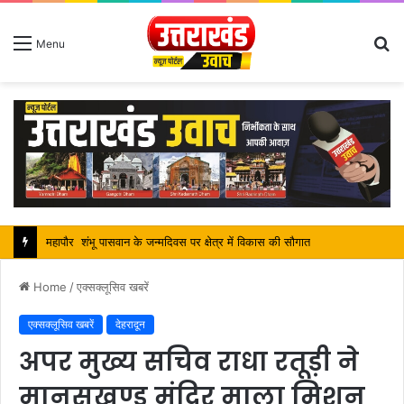
S
Menu
fo
सतपाल महाराज की राजस्थान के मुख्यमंत्री से कि शिष्टाचार भेंट, पर्यटन और सांस्कृतिक गतिविधियों के विषय में विस्तार पर हुई चर्चा
Home
/
एक्सक्लूसिव खबरें
एक्सक्लूसिव खबरें
देहरादून
अपर मुख्य सचिव राधा रतूड़ी ने
मानसखण्ड मंदिर माला मिशन