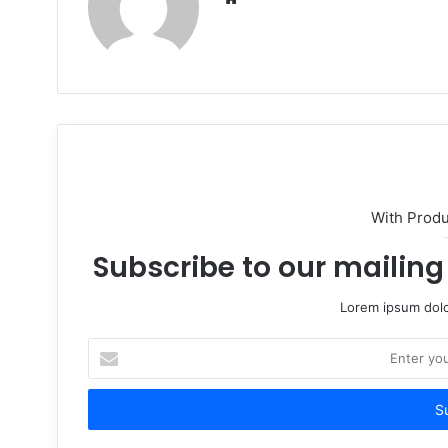
e
b
s
i
t
e
With Prod
Subscribe to our mailing 
Lorem ipsum dolo
E
n
t
e
r