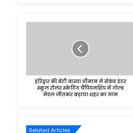
y
o
u
r
E
m
a
i
l
a
d
d
r
हरिद्वार की बेटी वान्या धीमान ने सेकंड इंटर
e
स्कूल रोलर स्केटिंग चैंपियनशिप में गोल्ड
s
मेडल जीतकर बढ़ाया शहर का नाम
s
Related Articles