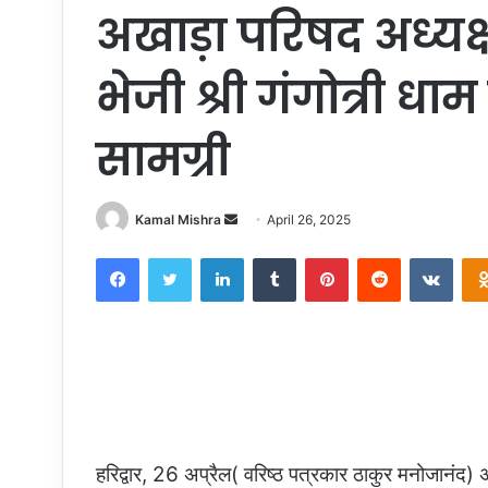
अखाड़ा परिषद अध्यक्ष श
भेजी श्री गंगोत्री धा
सामग्री
Kamal Mishra
S
April 26, 2025
e
Facebook
Twitter
LinkedIn
Tumblr
Pinterest
Reddit
VKontakte
n
d
a
n
e
m
a
i
हरिद्वार, 26 अप्रैल( वरिष्ठ पत्रकार ठाकुर मनोजानंद
l