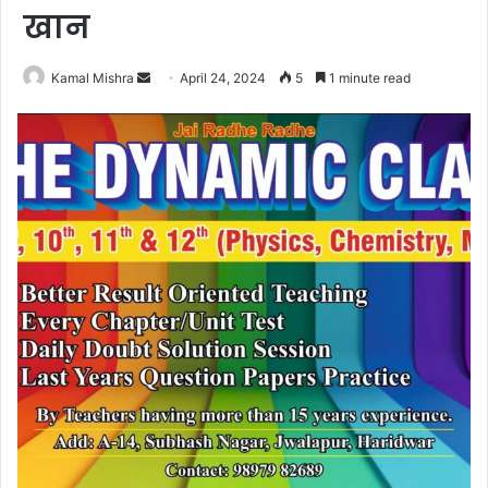
खान
Send
Kamal Mishra
April 24, 2024
5
1 minute read
an
email