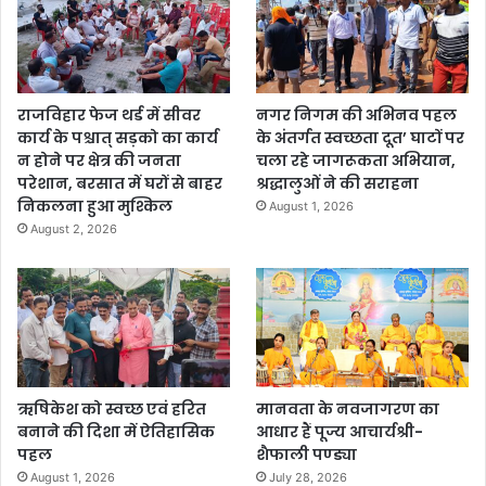
राजविहार फेज थर्ड में सीवर
नगर निगम की अभिनव पहल
कार्य के पश्चात् सड़को का कार्य
के अंतर्गत स्वच्छता दूत’ घाटों पर
न होने पर क्षेत्र की जनता
चला रहे जागरूकता अभियान,
परेशान, बरसात में घरों से बाहर
श्रद्धालुओं ने की सराहना
निकलना हुआ मुश्किल
August 1, 2026
August 2, 2026
ऋषिकेश को स्वच्छ एवं हरित
मानवता के नवजागरण का
बनाने की दिशा में ऐतिहासिक
आधार हैं पूज्य आचार्यश्री-
पहल
शैफाली पण्ड्या
August 1, 2026
July 28, 2026