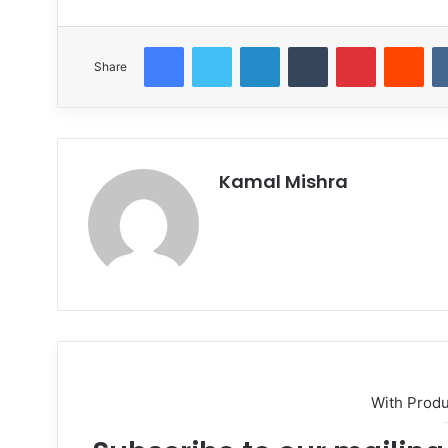
Facebook
Twitter
LinkedIn
Tumblr
Pinterest
Red
Share
Kamal Mishra
Website
With Prod