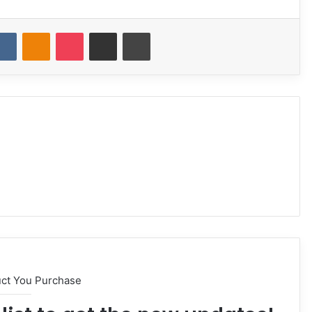
dit
VKontakte
Odnoklassniki
Pocket
Share via Email
Print
uct You Purchase