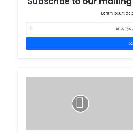
Subscribe to our mailing 
Lorem ipsum dolo
Enter
your
Email
address