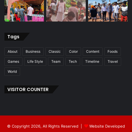
Tags
About
Business
Classic
Color
Content
Foods
Games
Life Style
Team
Tech
Timeline
Travel
World
VISITOR COUNTER
© Copyright 2026, All Rights Reserved |
Website Developed