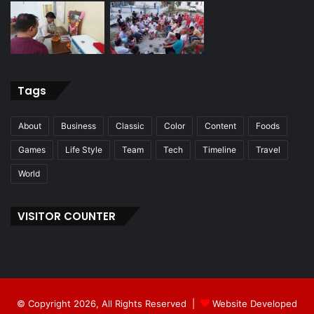
Tags
About
Business
Classic
Color
Content
Foods
Games
Life Style
Team
Tech
Timeline
Travel
World
VISITOR COUNTER
© Copyright 2026, All Rights Reserved |
Website Developed