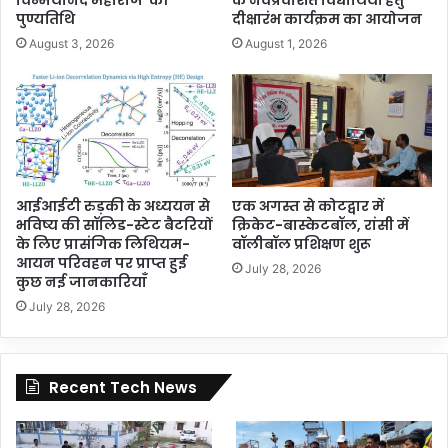
चिन्मयानंद महाराज की
के नवप्रवेशित विद्यार्थियों हेतु
पुण्यतिथि
दीक्षारंभ कार्यक्रम का आयोजन
August 3, 2026
August 1, 2026
आईआईटी रुड़की के अध्ययन से
एक अगस्त से कोटद्वार में
भविष्य की सॉलिड-स्टेट बैटरियों
क्रिकेट-बास्केटबॉल, रांसी में
के लिए प्रासंगिक लिथियम-
वॉलीबॉल प्रशिक्षण शुरू
आयन परिवहन पर प्राप्त हुई
July 28, 2026
कुछ नई जानकारियाँ
July 28, 2026
Recent Tech News