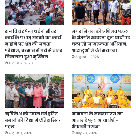
राजविहार फेज थर्ड में सीवर
नगर निगम की अभिनव पहल
कार्य के पश्चात् सड़को का कार्य
के अंतर्गत स्वच्छता दूत’ घाटों पर
न होने पर क्षेत्र की जनता
चला रहे जागरूकता अभियान,
परेशान, बरसात में घरों से बाहर
श्रद्धालुओं ने की सराहना
निकलना हुआ मुश्किल
August 1, 2026
August 2, 2026
ऋषिकेश को स्वच्छ एवं हरित
मानवता के नवजागरण का
बनाने की दिशा में ऐतिहासिक
आधार हैं पूज्य आचार्यश्री-
पहल
शैफाली पण्ड्या
August 1, 2026
July 28, 2026