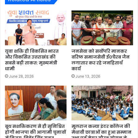
युवा शक्ति ही विकसित भारत
जनसेवा को सर्वोपरि मानकर
और विकसित उत्तराखंड की
वरिष्ठ समाजसेवी ई०चैरब जैन
सबसे बड़ी ताकत: मुख्यमंत्री
लगातार कर रहे जनहितार्थ
धामी
कार्य
June 28, 2026
June 13, 2026
बूथ सशक्तिकरण से ही सुनिश्चित
मूलराज कन्या इंटर कॉलेज की
होगी भाजपा की आगामी चुनावों
मेधावी छात्राओं का हुआ सम्मान
में विजय, त्रिवेंद्र सिंह रावत
तथा पूर्व मेयर गौरव गोयल ने