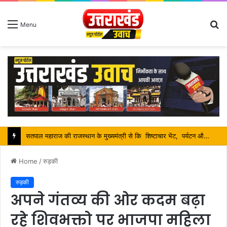
S
Menu
fo
श्रावण मास में शिव भक्तों की निस्वार्थ सेवा करना ही सच्ची शिव आराधना है-महंत बिष्णु दास
Home
/
रुड़की
रुड़की
अपने गंतव्य की ओर कदम बढ़ा
रहे शिवभक्तो पर भाजपा महिला