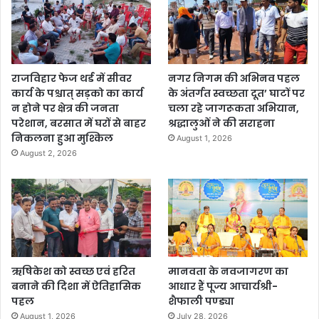
राजविहार फेज थर्ड में सीवर
नगर निगम की अभिनव पहल
कार्य के पश्चात् सड़को का कार्य
के अंतर्गत स्वच्छता दूत’ घाटों पर
न होने पर क्षेत्र की जनता
चला रहे जागरूकता अभियान,
परेशान, बरसात में घरों से बाहर
श्रद्धालुओं ने की सराहना
निकलना हुआ मुश्किल
August 1, 2026
August 2, 2026
ऋषिकेश को स्वच्छ एवं हरित
मानवता के नवजागरण का
बनाने की दिशा में ऐतिहासिक
आधार हैं पूज्य आचार्यश्री-
पहल
शैफाली पण्ड्या
August 1, 2026
July 28, 2026