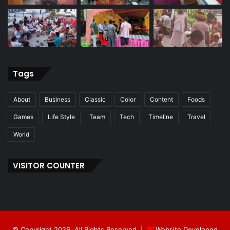
Tags
About
Business
Classic
Color
Content
Foods
Games
Life Style
Team
Tech
Timeline
Travel
World
VISITOR COUNTER
© Copyright 2026, All Rights Reserved |
Website Developed