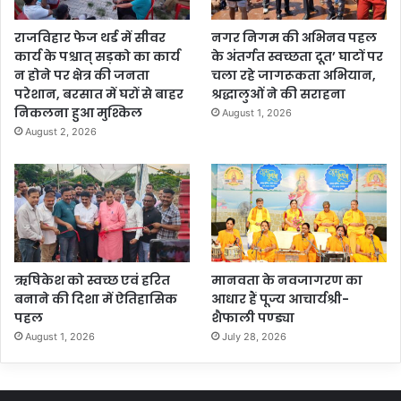
राजविहार फेज थर्ड में सीवर
नगर निगम की अभिनव पहल
कार्य के पश्चात् सड़को का कार्य
के अंतर्गत स्वच्छता दूत’ घाटों पर
न होने पर क्षेत्र की जनता
चला रहे जागरूकता अभियान,
परेशान, बरसात में घरों से बाहर
श्रद्धालुओं ने की सराहना
निकलना हुआ मुश्किल
August 1, 2026
August 2, 2026
ऋषिकेश को स्वच्छ एवं हरित
मानवता के नवजागरण का
बनाने की दिशा में ऐतिहासिक
आधार हैं पूज्य आचार्यश्री-
पहल
शैफाली पण्ड्या
August 1, 2026
July 28, 2026