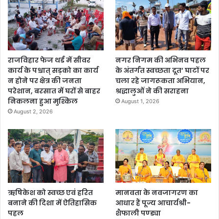
राजविहार फेज थर्ड में सीवर
नगर निगम की अभिनव पहल
कार्य के पश्चात् सड़को का कार्य
के अंतर्गत स्वच्छता दूत’ घाटों पर
न होने पर क्षेत्र की जनता
चला रहे जागरूकता अभियान,
परेशान, बरसात में घरों से बाहर
श्रद्धालुओं ने की सराहना
निकलना हुआ मुश्किल
August 1, 2026
August 2, 2026
ऋषिकेश को स्वच्छ एवं हरित
मानवता के नवजागरण का
बनाने की दिशा में ऐतिहासिक
आधार हैं पूज्य आचार्यश्री-
पहल
शैफाली पण्ड्या