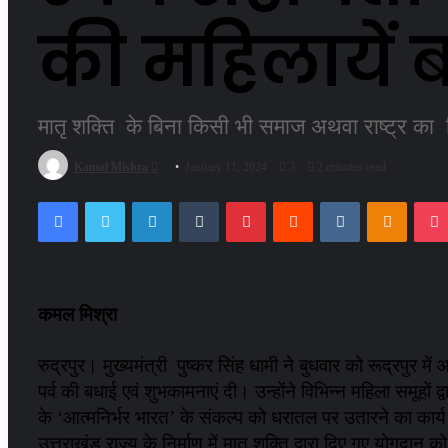
की महिलायें ब
मातृ शक्ति के बिना किसी भी समाज अथवा राष्ट्र का व
Send
Kamal Mishra
January 11, 2024
3
2 minutes read
an
Facebook
Twitter
LinkedIn
Tumblr
Pinterest
Reddit
VKontakte
Odnokl
email
कमल मिश्रा
रुद्रपुर। मुख्यमंत्री पुष्कर सिंह धामी ने बुधवार को रूद्रपु
पर्व की बधाई एवं शुभकामनाएं दी। उन्होंने विभिन्न महिला समूहों 
के ‘आत्मनिर्भर भारत’ के संकल्प को धरातल पर उतारने का कार्य 
उत्तराखंड राज्य के निर्माण में मातृ शक्ति द्वारा दिए गए योगदा