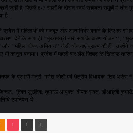
ैं, उत्तराखंड में भी महिला स्वयं सहायता समूहों की बहनों ने प्रत्येक क्षे
जुड़ी है, पिछले 6-7 सालों के दौरान स्वयं सहायता समूहों में तीन गु
िया है।
अपने प्रदेश में महिलाओं को मजबूत और आत्मनिर्भर बनाने के लिए हर संभव 
आरक्षण देने के साथ ही ’‘मुख्यमंत्री नारी सशक्तिकरण योजना‘’, ’’मुख्
ा’’ और ’’महिला पोषण अभियान’’ जैसी योजनाएं प्रारंभ की हैं। उन्होंन
ए भी कानून बनाया। प्रदेश में पहली बार लैंड जिहाद के खिलाफ कार्रव
 जनपद के प्रभारी मंत्री गणेश जोशी एवं क्षेत्रीय विधायक शिव अरोरा 
न्दल, गुँजन सुखीजा, कुमाऊं आयुक्त दीपक रावत, डीआईजी कुमाऊँ यो
िनिधि उपस्थित थे।
takte
Odnoklassniki
Pocket
Share via Email
Print