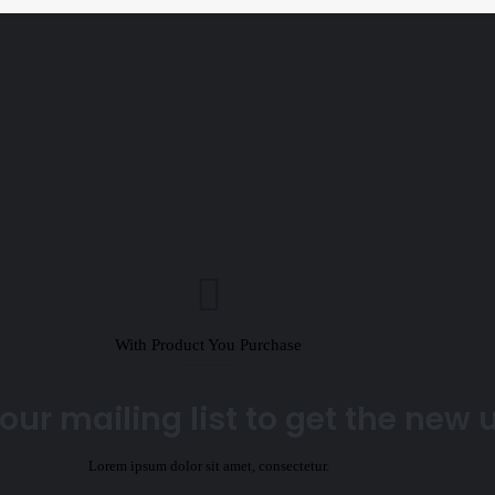
With Product You Purchase
our mailing list to get the new
Lorem ipsum dolor sit amet, consectetur.