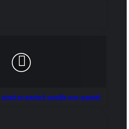
क धरोहरों का समावेश है ऊधमसिंह नगर-मुख्यमंत्री