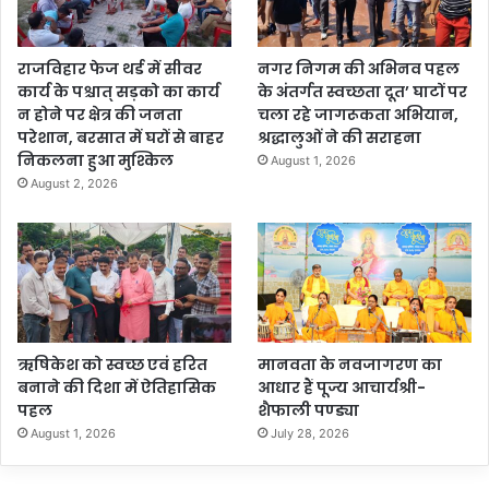
राजविहार फेज थर्ड में सीवर
नगर निगम की अभिनव पहल
कार्य के पश्चात् सड़को का कार्य
के अंतर्गत स्वच्छता दूत’ घाटों पर
न होने पर क्षेत्र की जनता
चला रहे जागरूकता अभियान,
परेशान, बरसात में घरों से बाहर
श्रद्धालुओं ने की सराहना
निकलना हुआ मुश्किल
August 1, 2026
August 2, 2026
ऋषिकेश को स्वच्छ एवं हरित
मानवता के नवजागरण का
बनाने की दिशा में ऐतिहासिक
आधार हैं पूज्य आचार्यश्री-
पहल
शैफाली पण्ड्या
August 1, 2026
July 28, 2026