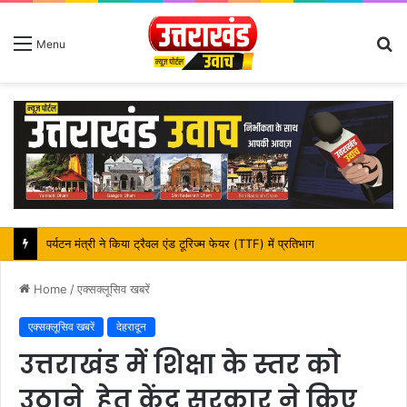
S
Menu
fo
महापौर शंभू पासवान के जन्मदिवस पर क्षेत्र में विकास की सौगात
Home
/
एक्सक्लूसिव खबरें
एक्सक्लूसिव खबरें
देहरादून
उत्तराखंड में शिक्षा के स्तर को
उठाने हेतु केंद्र सरकार ने किए