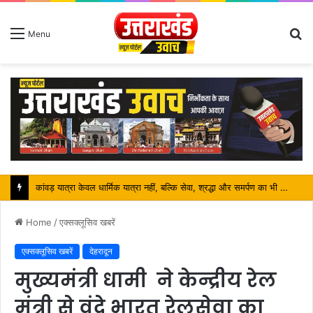
S
Menu
fo
जनभागीदारी से साकार हो रहा स्वच्छ गंगा का संकल्प, विष्णु घाट पर स्वच्छता अभियान बना कांवड़ यात्रियों के लिए प्रेरणा
Home
/
एक्सक्लूसिव खबरें
एक्सक्लूसिव खबरें
देहरादून
मुख्यमंत्री धामी ने केन्द्रीय रेल
मंत्री से वंदे भारत रेलसेवा का