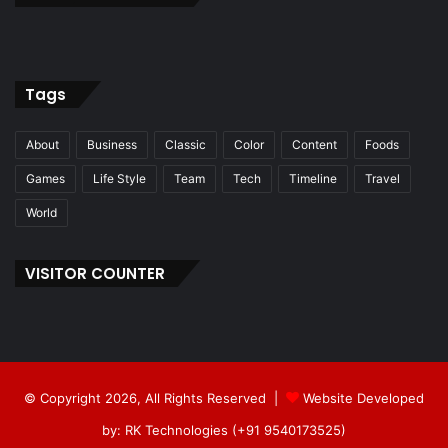
Tags
About
Business
Classic
Color
Content
Foods
Games
Life Style
Team
Tech
Timeline
Travel
World
VISITOR COUNTER
© Copyright 2026, All Rights Reserved |
Website Developed
by: RK Technologies (+91 9540173525)