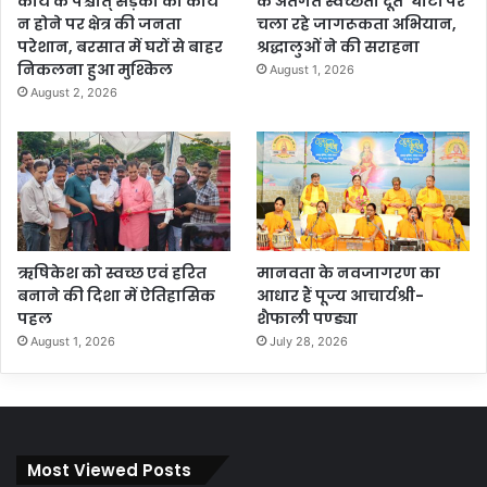
कार्य के पश्चात् सड़को का कार्य
के अंतर्गत स्वच्छता दूत’ घाटों पर
न होने पर क्षेत्र की जनता
चला रहे जागरूकता अभियान,
परेशान, बरसात में घरों से बाहर
श्रद्धालुओं ने की सराहना
निकलना हुआ मुश्किल
August 1, 2026
August 2, 2026
ऋषिकेश को स्वच्छ एवं हरित
मानवता के नवजागरण का
बनाने की दिशा में ऐतिहासिक
आधार हैं पूज्य आचार्यश्री-
पहल
शैफाली पण्ड्या
August 1, 2026
July 28, 2026
Most Viewed Posts