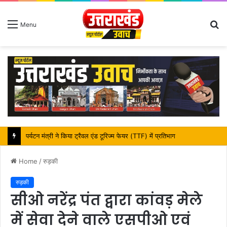
S
Menu
fo
महापौर शंभू पासवान के जन्मदिवस पर क्षेत्र में विकास की सौगात
Home
/
रुड़की
रुड़की
सीओ नरेंद्र पंत द्वारा कांवड़ मेले
में सेवा देने वाले एसपीओ एवं