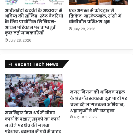
आईआईटी रुड़की के अध्ययन से
एक अगस्त से कोटद्वार में
भविष्य की सॉलिड-स्टेट बैटरियों
क्रिकेट-बास्केटबॉल, रांसी में
के लिए प्रासंगिक लिथियम-
वॉलीबॉल प्रशिक्षण शुरू
आयन परिवहन पर प्राप्त हुई
July 28, 2026
कुछ नई जानकारियाँ
July 28, 2026
Recent Tech News
नगर निगम की अभिनव पहल
के अंतर्गत स्वच्छता दूत’ घाटों पर
चला रहे जागरूकता अभियान,
श्रद्धालुओं ने की सराहना
राजविहार फेज थर्ड में सीवर
August 1, 2026
कार्य के पश्चात् सड़को का कार्य
न होने पर क्षेत्र की जनता
परेशान, बरसात में घरों से बाहर