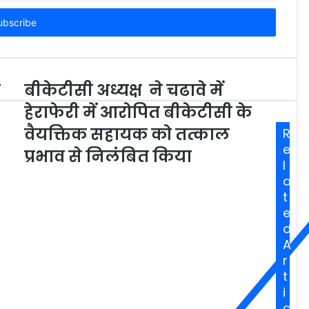
र
बीकेटीसी अध्यक्ष ने चढावे में
हेराफेरी में आरोपित बीकेटीसी के
वैयक्तिक सहायक को तत्काल
R
e
प्रभाव से निलंबित किया
l
a
t
e
d
A
r
t
i
c