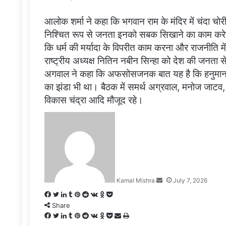
आलोक शर्मा ने कहा कि भगवान राम के मंदिर में चंदा चोरी
निश्चित रूप से जनता इनको सबक सिखाने का काम करेगी।
कि धर्म की मर्यादा के विपरीत काम करना और राजनीति मे
राष्ट्रीय अध्यक्ष नितिन नबीन सिन्हा को देश की जनता से
अगवाल ने कहा कि अफसोसजनक बात यह है कि हनुमान जी की व
का झंडा भी था। बैठक में समर्थ अग्रवाल, मनोज जाटव, मु
विकास चंद्रा आदि मौजूद रहे।
Send
an
email
Kamal Mishra
July 7, 2026
Facebook
Twitter
LinkedIn
Tumblr
Pinterest
Reddit
VKontakte
Odnoklassniki
Pocket
Share
Facebook
Twitter
LinkedIn
Tumblr
Pinterest
Reddit
VKontakte
Odnoklassniki
Pocket
Share
Print
via