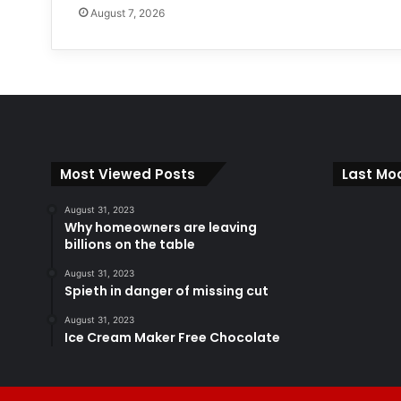
August 7, 2026
Most Viewed Posts
Last Mod
August 31, 2023
Why homeowners are leaving
billions on the table
August 31, 2023
Spieth in danger of missing cut
August 31, 2023
Ice Cream Maker Free Chocolate