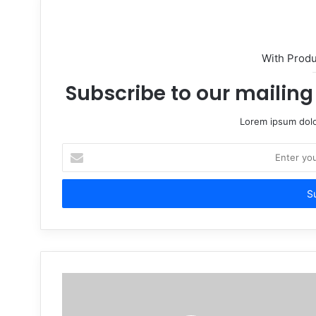
With Prod
Subscribe to our mailing 
Lorem ipsum dolo
Enter
your
Email
address