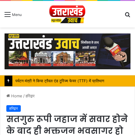
S
Menu
fo
महापौर शंभू पासवान के जन्मदिवस पर क्षेत्र में विकास की सौगात
Home
/
हरिद्वार
हरिद्वार
सतगुरु रूपी जहाज में सवार होने
के बाद ही भक्तजन भवसागर हो