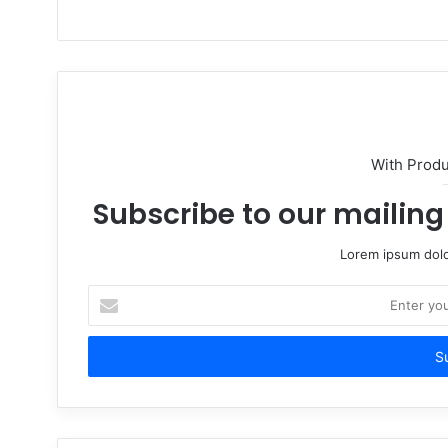
s
i
t
e
With Prod
Subscribe to our mailing 
Lorem ipsum dolo
E
n
t
e
r
y
o
u