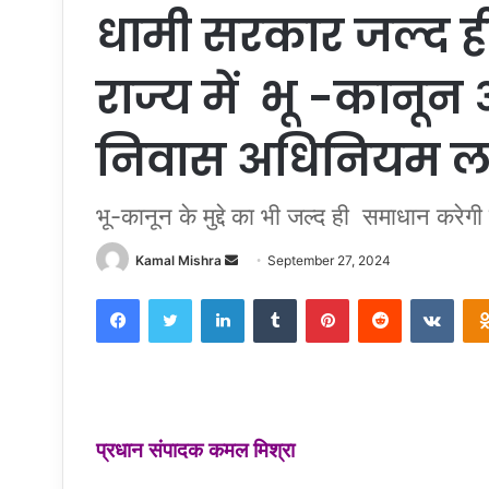
धामी सरकार जल्द ही 
राज्य में भू -कानू
निवास अधिनियम ला
भू-कानून के मुद्दे का भी जल्द ही समाधान करेग
Kamal Mishra
S
September 27, 2024
e
Facebook
Twitter
LinkedIn
Tumblr
Pinterest
Reddit
VKontakte
n
d
a
n
e
m
प्रधान संपादक कमल मिश्रा
a