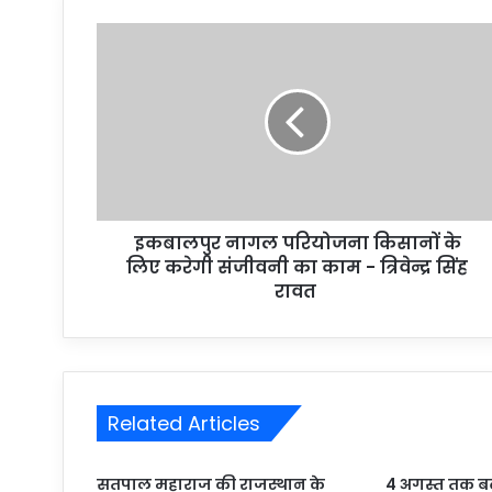
r
E
m
a
i
l
a
d
d
r
इकबालपुर नागल परियोजना किसानों के
e
लिए करेगी संजीवनी का काम - त्रिवेन्द्र सिंह
s
रावत
s
Related Articles
सतपाल महाराज की राजस्थान के
4 अगस्त तक बढ़ी ब