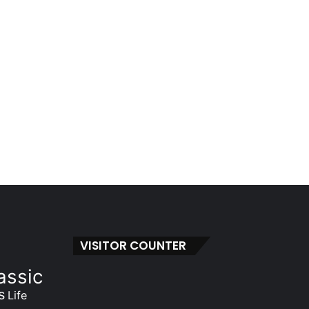
VISITOR COUNTER
assic
s
Life