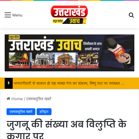
S
Menu
fo
पर्यटन मंत्री ने किया ट्रैवल एंड टूरिज्म फेयर (TTF) में प्रतिभाग
Home
/
एक्सक्लूसिव खबरें
एक्सक्लूसिव खबरें
हरिद्वार
जुगनू की संख्या अब विलुप्ति के
कगार पर