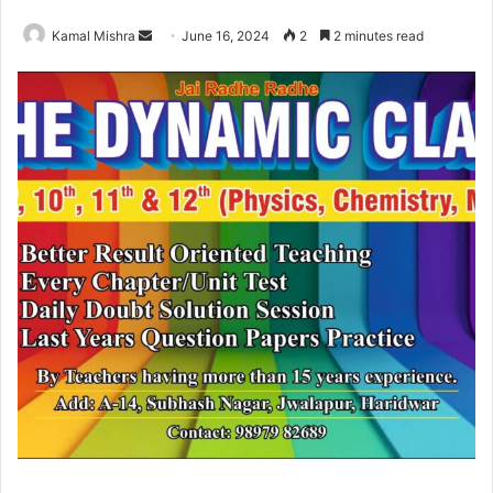
Send
Kamal Mishra
June 16, 2024
2
2 minutes read
an
email