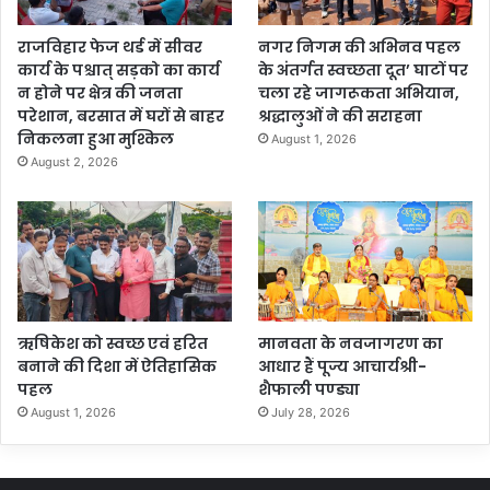
राजविहार फेज थर्ड में सीवर
नगर निगम की अभिनव पहल
कार्य के पश्चात् सड़को का कार्य
के अंतर्गत स्वच्छता दूत’ घाटों पर
न होने पर क्षेत्र की जनता
चला रहे जागरूकता अभियान,
परेशान, बरसात में घरों से बाहर
श्रद्धालुओं ने की सराहना
निकलना हुआ मुश्किल
August 1, 2026
August 2, 2026
ऋषिकेश को स्वच्छ एवं हरित
मानवता के नवजागरण का
बनाने की दिशा में ऐतिहासिक
आधार हैं पूज्य आचार्यश्री-
पहल
शैफाली पण्ड्या
August 1, 2026
July 28, 2026