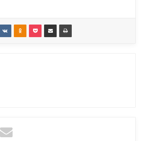
eddit
VKontakte
Odnoklassniki
Pocket
Share via Email
Print