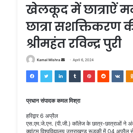
खेलकूद में छात्राऐं 
छात्रा सशक्तिकरण
श्रीमहंत रविन्द्र पुरी
Send
Kamal Mishra
April 6, 2024
an
Facebook
Twitter
LinkedIn
Tumblr
Pinterest
Reddit
VKon
email
प्रधान संपादक कमल मिश्रा
हरिद्वार 6 अप्रैल
एस.एम.जे.एन. (पी.जी.) काॅलेज के छात्र-छात्राओं ने 
क्वांटम विश्वविद्यालय उत्तराखण्ड रूडकी में 04 अप्