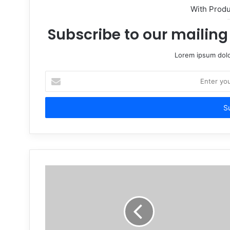
With Prod
Subscribe to our mailing 
Lorem ipsum dolo
Enter
your
Email
address