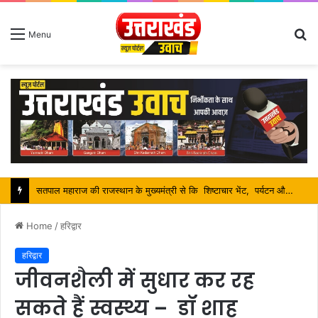
S
Menu
fo
श्रावण मास में शिव भक्तों की निस्वार्थ सेवा करना ही सच्ची शिव आराधना है-महंत बिष्णु दास
Home
/
हरिद्वार
हरिद्वार
जीवनशैली में सुधार कर रह
सकते हैं स्वस्थ्य – डॉ शाह