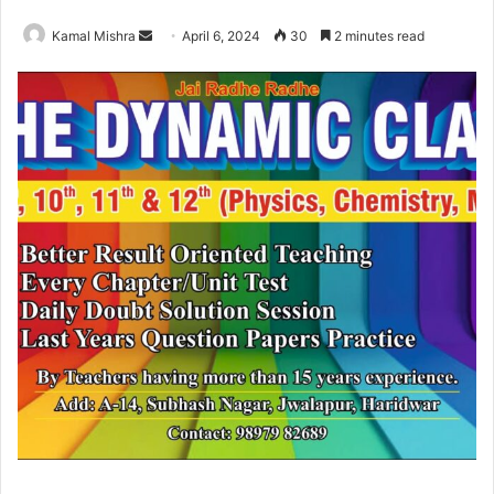
Send
Kamal Mishra
April 6, 2024
30
2 minutes read
an
email