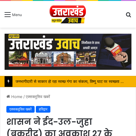
S
Menu
fo
Home
/
एक्सक्लूसिव खबरें
एक्सक्लूसिव खबरें
हरिद्वार
शासन ने ईद-उल-जुहा
(बकरीद) का अवकाश 27 के