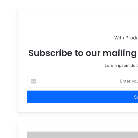
With Prod
Subscribe to our mailing 
Lorem ipsum dolo
Enter
your
Email
address