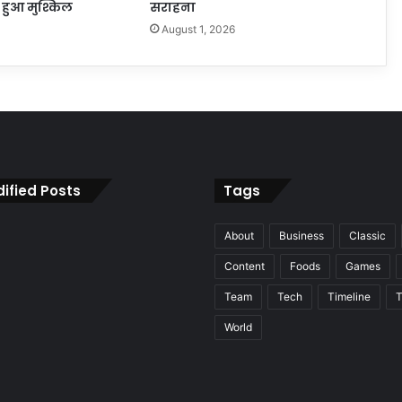
हुआ मुश्किल
सराहना
6
August 1, 2026
ified Posts
Tags
About
Business
Classic
Content
Foods
Games
Team
Tech
Timeline
T
World