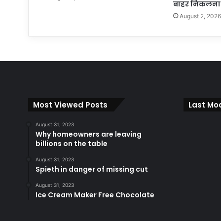
बाहर निकलना 
August 2, 202
Most Viewed Posts
Last Mod
August 31, 2023
Why homeowners are leaving
billions on the table
August 31, 2023
Spieth in danger of missing cut
August 31, 2023
Ice Cream Maker Free Chocolate